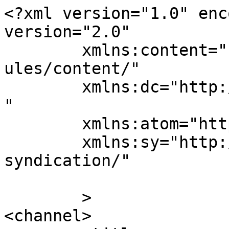
<?xml version="1.0" enc
version="2.0"

	xmlns:content="http://purl.org/rss/1.0/mod
ules/content/"

	xmlns:dc="http://purl.org/dc/elements/1.1/
"

	xmlns:atom="http://www.w3.org/2005/Atom"

	xmlns:sy="http://purl.org/rss/1.0/modules/
syndication/"

	>

<channel>
