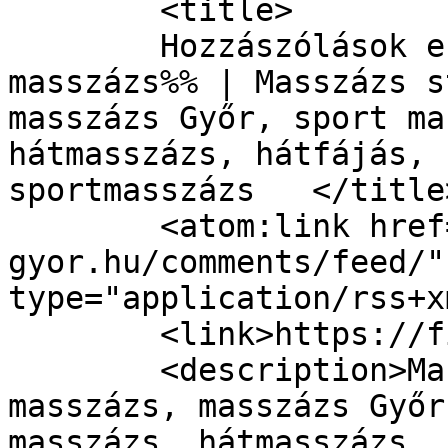
	<title>

	Hozzászólások ehhez: %%FitWell Győr 
masszázs%% | Masszázs s
masszázs Győr, sport ma
hátmasszázs, hátfájás, 
sportmasszázs	</title>

	<atom:link href="https://fitwell-
gyor.hu/comments/feed/"
type="application/rss+x
	<link>https://fitwell-gyor.hu</link>

	<description>Masszázs stúdió Győr, 
masszázs, masszázs Győr
masszázs, hátmasszázs, 