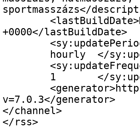
sportmasszázs</descripti
	<lastBuildDate>Mon, 03 Aug 2026 12:34:19 
+0000</lastBuildDate>

	<sy:updatePeriod>

	hourly	</sy:updatePeriod>

	<sy:updateFrequency>

	1	</sy:updateFrequency>

	<generator>https://wordpress.org/?
v=7.0.3</generator>

</channel>
