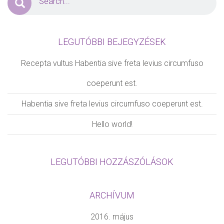
KONTAKT ADATOK
Keresztnév
*
Vezeték név
*
LEGUTÓBBI BEJEGYZÉSEK
Telefon
*
E-mail
*
Recepta vultus Habentia sive freta levius circumfuso
coeperunt est.
Habentia sive freta levius circumfuso coeperunt est.
Frissítési értesítések
Kérem, küldjenek híreket, értesítéseket
Hello world!
LEGUTÓBBI HOZZÁSZÓLÁSOK
ELLENŐRZÉS
Kérem, adja meg a két számjeggyet!
*
ARCHÍVUM
2016. május